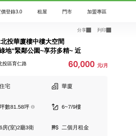
價登錄3.0
租屋
門市
加盟專區
分享
列印
42北投華廈樓中樓大空間
綠地"緊鄰公園~享芬多精~ 近
60,000
北投區育仁路
元/月
住宅
華廈
坪數81.58坪
6~7/9樓
6房(室)2廳3衛
二個月租金