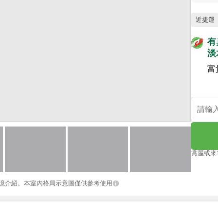
近捷運
有
淡
富
賞屋或來
境介紹。本室內格局示意圖僅供參考使用