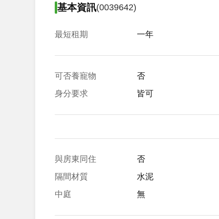
基本資訊
(0039642)
最短租期
一年
可否養寵物
否
身分要求
皆可
與房東同住
否
隔間材質
水泥
中庭
無