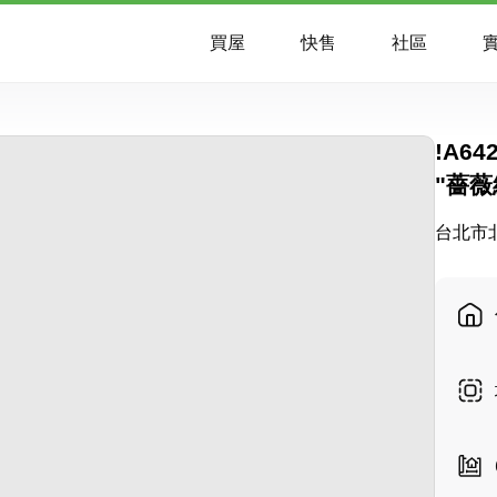
買屋
快售
社區
實
!A6
"薔薇
台北市