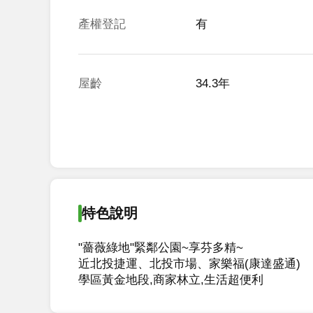
產權登記
有
屋齡
34.3年
特色說明
"薔薇綠地"緊鄰公園~享芬多精~

近北投捷運、北投市場、家樂福(康達盛通)

學區黃金地段,商家林立,生活超便利