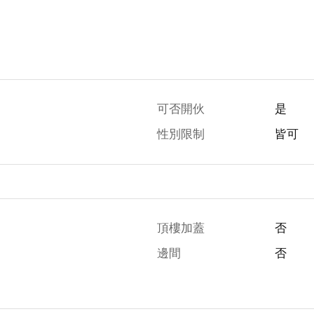
可否開伙
是
性別限制
皆可
頂樓加蓋
否
邊間
否