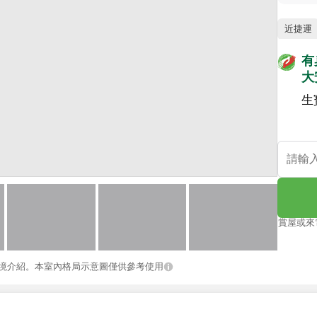
近捷運
有
大
生
賞屋或來
境介紹。本室內格局示意圖僅供參考使用