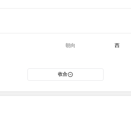
朝向
西
收合