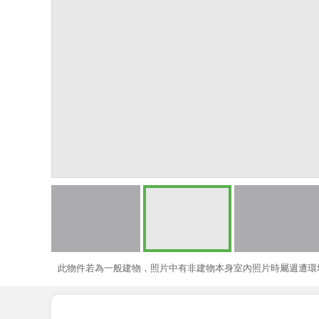
此物件若為一般建物，照片中有非建物本身室內照片時屬週遭環