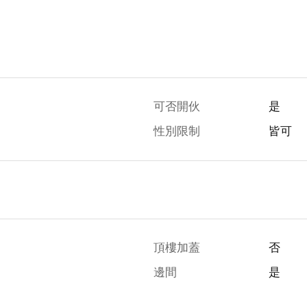
可否開伙
是
性別限制
皆可
頂樓加蓋
否
邊間
是