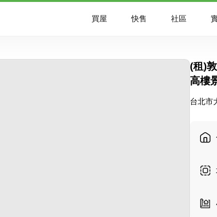
買屋
快售
社區
實
(租
高樓
台北市