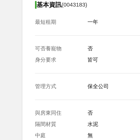
基本資訊
(0043183)
最短租期
一年
可否養寵物
否
身分要求
皆可
管理方式
保全公司
與房東同住
否
隔間材質
水泥
中庭
無