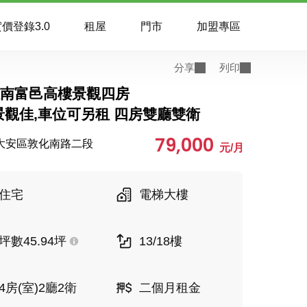
價登錄3.0
租屋
門市
加盟專區
分享
列印
)敦南富邑高樓景觀四房
景觀佳,車位可另租 四房雙廳雙衛
79,000
大安區敦化南路二段
元/月
住宅
電梯大樓
坪數45.94坪
13/18樓
4房(室)2廳2衛
二個月租金