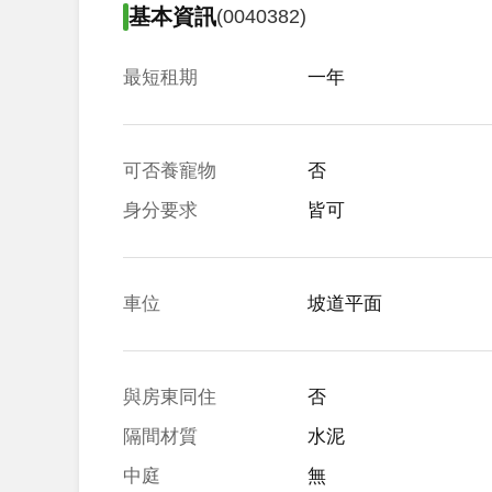
基本資訊
(0040382)
最短租期
一年
可否養寵物
否
身分要求
皆可
車位
坡道平面
與房東同住
否
隔間材質
水泥
中庭
無