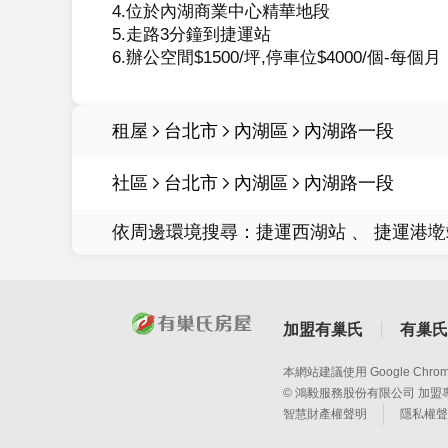
4.位於內湖商業中心精華地段

5.走路3分鐘到捷運站

租屋
台北市
內湖區
內湖路一段
社區
台北市
內湖區
內湖路一段
依周邊環境搜尋：
捷運西湖站
捷運港墘
加盟有巢氏
有巢氏
本網站建議使用 Google Chro
© 鴻毅服務股份有限公司 加盟專線(
智慧財產權聲明
隱私權聲