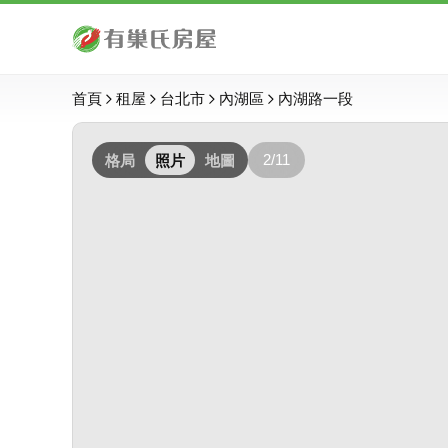
首頁
租屋
台北市
內湖區
內湖路一段
2/11
格局
照片
地圖