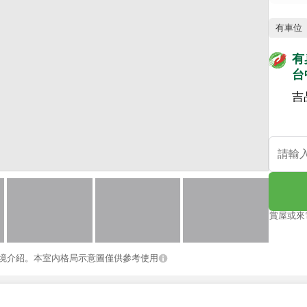
有車位
有
台
吉
賞屋或來
境介紹。本室內格局示意圖僅供參考使用