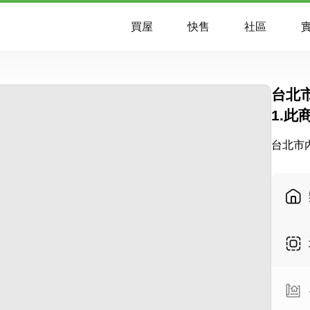
買屋
快售
社區
實
台北
1.此
台北市