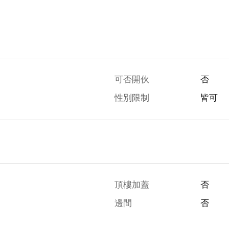
可否開伙
否
性別限制
皆可
頂樓加蓋
否
邊間
否