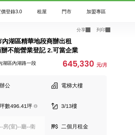
價登錄3.0
租屋
門市
加盟專區
分享
列印
市內湖區精華地段商辦出租
商辦不能營業登記 2.可當企業
645,330
內湖區內湖路一段
元/月
辦公
電梯大樓
坪數496.41坪
3/13樓
--房(室)--廳--衛
二個月租金