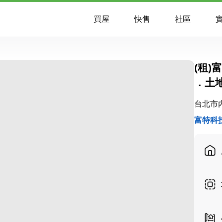
買屋
快售
社區
實
(租
．土
台北市
富特科