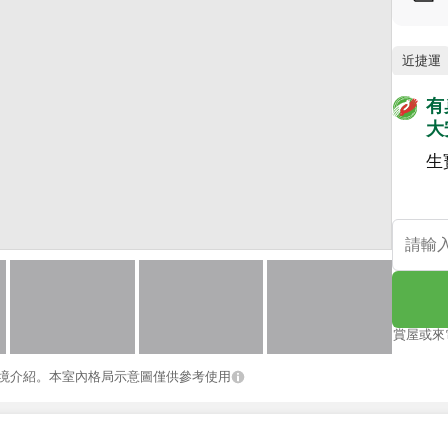
近捷運
有
大
生
賞屋或來
境介紹。本室內格局示意圖僅供參考使用