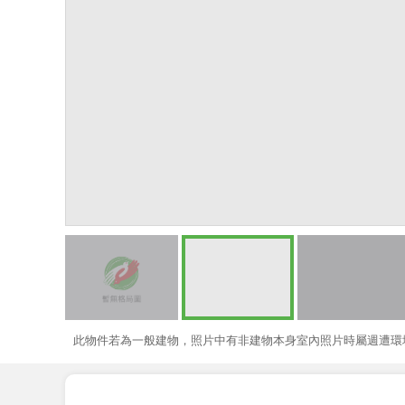
此物件若為一般建物，照片中有非建物本身室內照片時屬週遭環