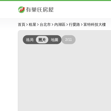
首頁
租屋
台北市
內湖區
行愛路
富特科技大樓
2/11
格局
照片
地圖