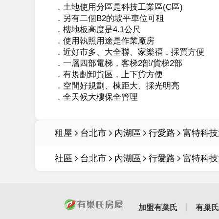
．土地使用分區是科技工業區(C區)

．另有二個B2的坡平車位可租

．樓地板高度是4.1公尺

．使用執照用途是作業廠房

．近好市多、大全聯、家樂福，採買方便

．一層四部電梯，客梯2部/貨梯2部

．有規劃卸貨區，上下貨方便

．空間好規劃、棟距大、採光明亮

．全天候大樓保全管理
租屋
台北市
內湖區
行愛路
富特科技
社區
台北市
內湖區
行愛路
富特科技
加盟有巢氏
有巢氏