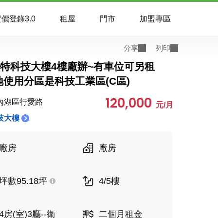
價登錄3.0
租屋
門市
加盟專區
分享
列印
)富特科技大樓4樓廠辦~有車位可另租
地使用分區是科技工業區(C區)
120,000
內湖區行愛路
元/月
技大樓
廠房
廠房
坪數95.18坪
4/5樓
4房(室)3廳--衛
二個月租金