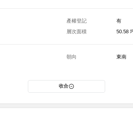
產權登記
有
層次面積
50.58 
朝向
東南
收合