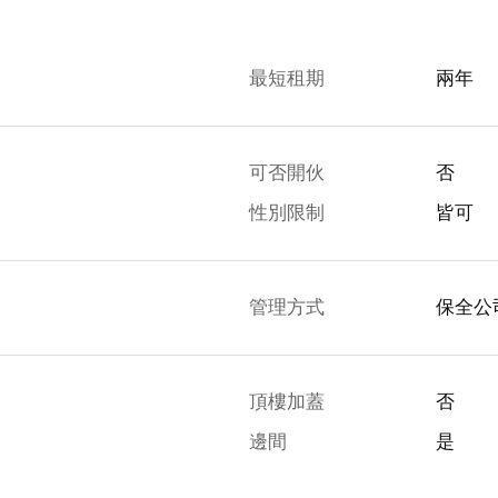
最短租期
兩年
可否開伙
否
性別限制
皆可
管理方式
保全公
頂樓加蓋
否
邊間
是