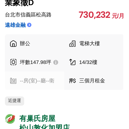
業象徵D
730,232
台北市信義區松高路
元/月
遠雄金融
辦公
電梯大樓
坪數147.98坪
14/32樓
--房(室)--廳--衛
三個月租金
近捷運
有巢氏房屋
松山敦化加盟店