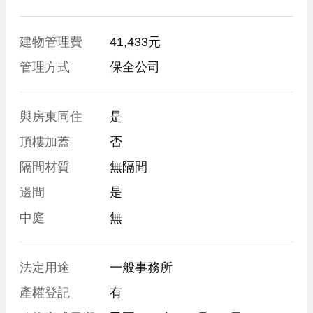
建物管理費
41,433元
管理方式
保全公司
與房東同住
是
頂樓加蓋
否
隔間材質
無隔間
邊間
是
中庭
無
法定用途
一般事務所
產權登記
有