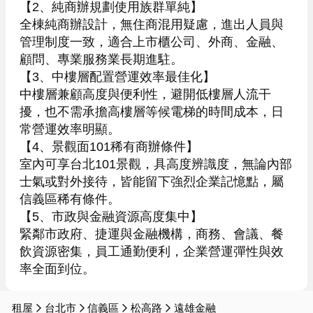
【2、純商辦規劃使用族群單純】

全棟純商辦設計，無住商混用疑慮，進出人員與
管理制度一致，適合上市櫃公司、外商、金融、
顧問、專業服務業長期進駐。

【3、中樓層配置營運效率最佳化】

中樓層兼顧高度與便利性，避開低樓層人流干
擾，也不需承擔高樓層等候電梯的時間成本，日
常營運效率明顯。

【4、景觀面101稀有商辦條件】

室內可享台北101景觀，具高度辨識度，無論內部
士氣或對外接待，皆能留下強烈企業記憶點，屬
信義區稀有條件。

【5、市政與金融資源高度集中】

緊鄰市政府、捷運與金融機構，商務、會議、餐
飲資源密集，員工通勤便利，企業營運彈性與效
率全面到位。
租屋
台北市
信義區
松高路
遠雄金融