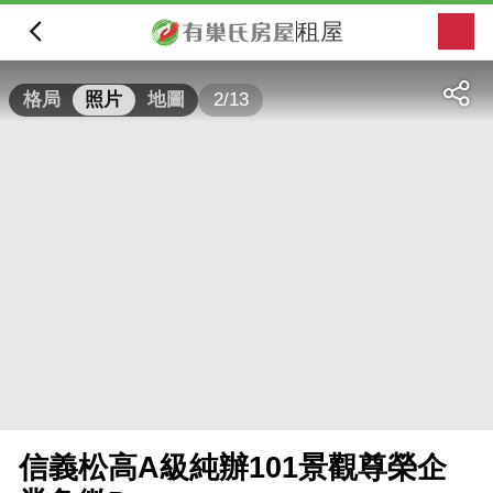
租屋
2/13
格局
照片
地圖
信義松高A級純辦101景觀尊榮企