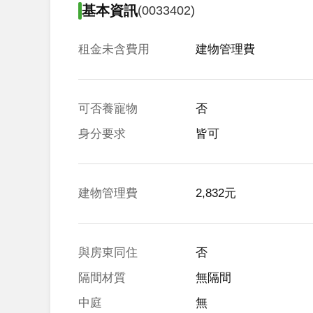
基本資訊
(0033402)
租金未含費用
建物管理費
可否養寵物
否
身分要求
皆可
建物管理費
2,832元
與房東同住
否
隔間材質
無隔間
中庭
無