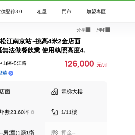
價登錄3.0
租屋
門市
加盟專區
分享
列印
近松江南京站~挑高4米2金店面
區無法做餐飲業 使用執照高度4.
126,000
中山區松江路
元/月
里華
店面
電梯大樓
坪數23.60坪
1/11樓
--房(室)1廳1衛
押金--