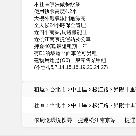
本社區無法做餐飲業

使用執照高度4.2米

大樓外觀氣派門廳漂亮

全天候24小時保全管理

近四平商圈,周邊機能佳

近松江南京捷運站及公車

押金40萬,最短租期一年

有B1的坡道平面車位可另租

建物用途是(G3)一般零售業甲組

(不含4,5,7,14,15,16,19,20,24,27)
租屋
台北市
中山區
松江路
昇陽十里
社區
台北市
中山區
松江路
昇陽十里
依周邊環境搜尋：
捷運松江南京站
捷運