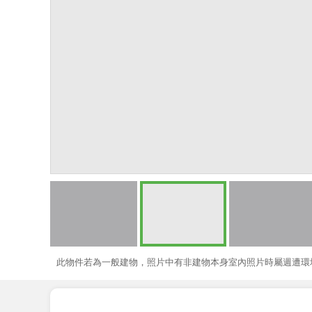
此物件若為一般建物，照片中有非建物本身室內照片時屬週遭環