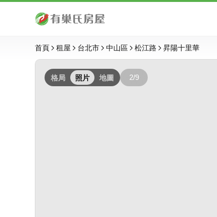
首頁
租屋
台北市
中山區
松江路
昇陽十里華
2/9
格局
照片
地圖