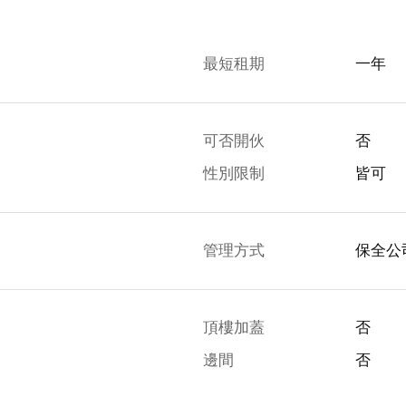
最短租期
一年
可否開伙
否
性別限制
皆可
管理方式
保全公
頂樓加蓋
否
邊間
否