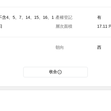
含4、5、7、14、15、16、1
產權登記
有
 日
層次面積
17.11 
朝向
西
收合