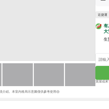
近捷運
有
大
生
賞屋或來
境介紹。本室內格局示意圖僅供參考使用