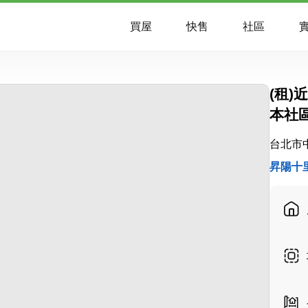
買屋
快售
社區
實
(租)
本社
台北市
昇陽十